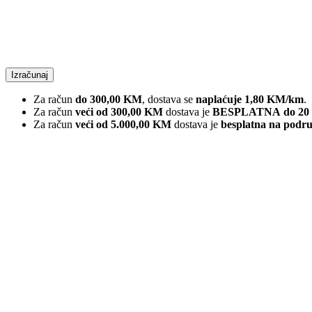
Izračunaj
Za račun
do 300,00 KM
, dostava se
naplaćuje 1,80 KM/km
.
Za račun
veći od 300,00 KM
dostava je
BESPLATNA
do 20
Za račun
veći od 5.000,00 KM
dostava je
besplatna na podru