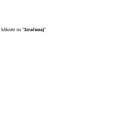
 kliknite na "
Izračunaj
"