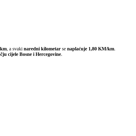
 km
, a svaki
naredni kilometar
se
naplaćuje 1,80 KM/km
.
čju cijele Bosne i Hercegovine
.