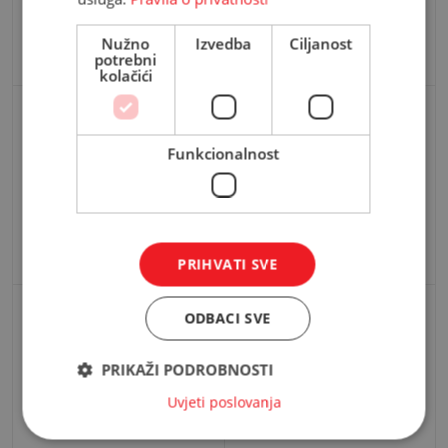
Nica
Nica
Nužno
Izvedba
Ciljanost
potrebni
1.235,00 KM
1.235,00 KM
kolačići
Funkcionalnost
Lux
Lux
1.885,00 KM
1.855,00 KM
PRIHVATI SVE
ODBACI SVE
PRIKAŽI PODROBNOSTI
Uvjeti poslovanja
Leonardo
Leonardo