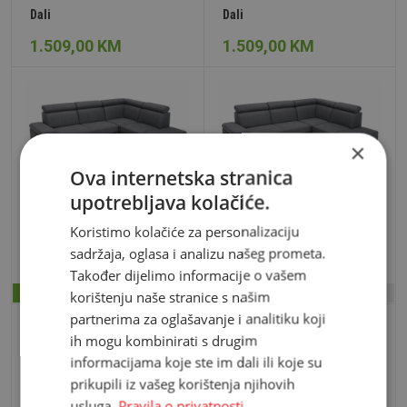
Dali
Dali
1.509,00 KM
1.509,00 KM
×
Ova internetska stranica
Milano
Milano
upotrebljava kolačiće.
2.145,00 KM
2.145,00 KM
Koristimo kolačiće za personalizaciju
1.819,00 KM
1.819,00 KM
sadržaja, oglasa i analizu našeg prometa.
Također dijelimo informacije o vašem
korištenju naše stranice s našim
-15%
05d, 03h i 02m
-15%
05d, 03h i 02m
partnerima za oglašavanje i analitiku koji
ih mogu kombinirati s drugim
informacijama koje ste im dali ili koje su
prikupili iz vašeg korištenja njihovih
usluga.
Pravila o privatnosti