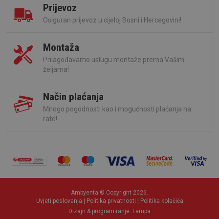
Prijevoz
Osiguran prijevoz u cijeloj Bosni i Hercegovini!
Montaža
Prilagođavamo uslugu montaže prema Vašim
željama!
Način plaćanja
Mnogo pogodnosti kao i mogućnosti plaćanja na
rate!
Ambyenta © Copyright 2026.
Uvjeti poslovanja
|
Politika privatnosti
|
Politika kolačića
Dizajn & programiranje:
Lampa