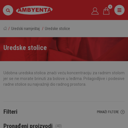
0
Uredski namještaj
Uredske stolice
Uredske stolice
Udobna uredska stolica znači veću koncentraciju za radnim stolom
jer se ne morate brinuti za bolove u leđima. Prilagodljive i podesive
radne stolice su najvažniji dio radnog prostora.
Filteri
PRIKAŽI FILTERE
Pronađeni proizvodi
(40)