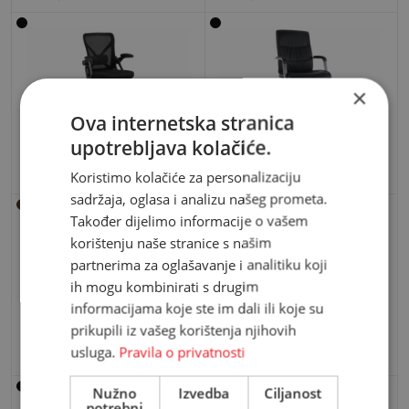
×
Ova internetska stranica
upotrebljava kolačiće.
Uredska stolica Tina
Uredska fotelja Klark
115,00 KM
169,00 KM
Koristimo kolačiće za personalizaciju
sadržaja, oglasa i analizu našeg prometa.
Također dijelimo informacije o vašem
korištenju naše stranice s našim
partnerima za oglašavanje i analitiku koji
ih mogu kombinirati s drugim
informacijama koje ste im dali ili koje su
Uredska fotelja Imperium
Uredska stolica Visitor
prikupili iz vašeg korištenja njihovih
usluga.
Pravila o privatnosti
239,00 KM
55,00 KM
Nužno
Izvedba
Ciljanost
potrebni