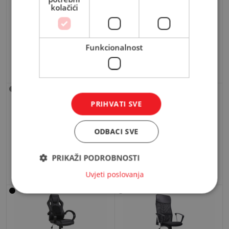
kolačići
Funkcionalnost
Uredska fotelja Imperium
Uredska fotelja Doha
239,00 KM
175,00 KM
PRIHVATI SVE
ODBACI SVE
Uredska fotelja 611382
Uredska fotelja Leos
PRIKAŽI PODROBNOSTI
219,00 KM
179,00 KM
Uvjeti poslovanja