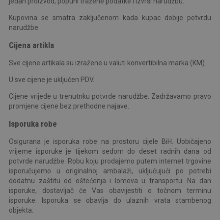
jedan proizvod, popuni tražene podatke i izvrši narudžbu.
Kupovina se smatra zaključenom kada kupac dobije potvrdu
narudžbe.
Cijena artikla
Sve cijene artikala su izražene u valuti konvertibilna marka (KM).
U sve cijene je uključen PDV.
Cijene vrijede u trenutnku potvrde narudžbe. Zadržavamo pravo
promjene cijene bez prethodne najave.
Isporuka robe
Osigurana je isporuka robe na prostoru cijele BiH. Uobičajeno
vrijeme isporuke je tijekom sedom do deset radnih dana od
potvrde narudžbe. Robu koju prodajemo putem internet trgovine
isporučujemo u originalnoj ambalaži, uključujući po potrebi
dodatnu zaštitu od oštećenja i lomova u transportu. Na dan
isporuke, dostavljač će Vas obavijestiti o točnom terminu
isporuke. Isporuka se obavlja do ulaznih vrata stambenog
objekta.