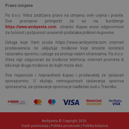
Pravo izmjene
Fis d.o.o. Vitez zadržava pravo na izmjenu ovih uvjeta i pravila.
Sve promjene primijenit će se na korištenje
https://www.ambyenta.com
stranici. Kupac snosi odgovornost
za točnost i potpunost unesenih podataka prilikom kupovine.
Usluge koje Vam pruža https://www.ambyenta.com internet
prodavaonica ne uključuje troškove koje snosite koristeći
računalnu opremu i usluge za pristup našim stranicama. Fis d.o.o.
Vitez nije odgovoran za troškove telefona, internet prometa ili
bilo koje druge troškove do kojih može doći.
Sve nejasnoće i nepravilnisti kupac i prodavatelj će rješavati
sporazumno. U slučaju nemogućnosti rješavanja sporova
sporazuma, za rješavanje sporova je nadležan sud u Travniku.
Ambyenta © Copyright 2026.
Uvjeti poslovanja
|
Politika privatnosti
|
Politika kolačića