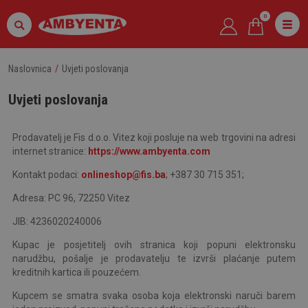
0
Naslovnica
Uvjeti poslovanja
Uvjeti poslovanja
Prodavatelj je Fis d.o.o. Vitez koji posluje na web trgovini na adresi
internet stranice:
https://www.ambyenta.com
Kontakt podaci:
onlineshop@fis.ba
;
+387 30 715 351;
Adresa: PC 96, 72250 Vitez
JIB: 4236020240006
Kupac je posjetitelj ovih stranica koji popuni elektronsku
narudžbu, pošalje je prodavatelju te izvrši plaćanje putem
kreditnih kartica ili pouzećem.
Kupcem se smatra svaka osoba koja elektronski naruči barem