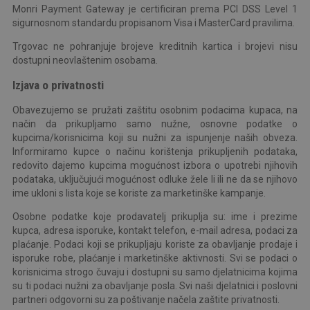
Monri Payment Gateway je certificiran prema PCI DSS Level 1
sigurnosnom standardu propisanom Visa i MasterCard pravilima.
Trgovac ne pohranjuje brojeve kreditnih kartica i brojevi nisu
dostupni neovlaštenim osobama.
Izjava o privatnosti
Obavezujemo se pružati zaštitu osobnim podacima kupaca, na
način da prikupljamo samo nužne, osnovne podatke o
kupcima/korisnicima koji su nužni za ispunjenje naših obveza.
Informiramo kupce o načinu korištenja prikupljenih podataka,
redovito dajemo kupcima mogućnost izbora o upotrebi njihovih
podataka, uključujući mogućnost odluke žele li ili ne da se njihovo
ime ukloni s lista koje se koriste za marketinške kampanje.
Osobne podatke koje prodavatelj prikuplja su: ime i prezime
kupca, adresa isporuke, kontakt telefon, e-mail adresa, podaci za
plaćanje. Podaci koji se prikupljaju koriste za obavljanje prodaje i
isporuke robe, plaćanje i marketinške aktivnosti. Svi se podaci o
korisnicima strogo čuvaju i dostupni su samo djelatnicima kojima
su ti podaci nužni za obavljanje posla. Svi naši djelatnici i poslovni
partneri odgovorni su za poštivanje načela zaštite privatnosti.