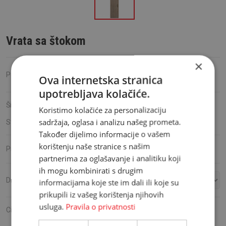
Vrata sa štokom
×
Podijeli:
Ova internetska stranica
upotrebljava kolačiće.
Šifra proizvoda:
HP80421
Koristimo kolačiće za personalizaciju
sadržaja, oglasa i analizu našeg prometa.
Stanje:
Nedostupno
Također dijelimo informacije o vašem
korištenju naše stranice s našim
Ambyenta
Proizvođač:
partnerima za oglašavanje i analitiku koji
ih mogu kombinirati s drugim
Dimenzije:
informacijama koje ste im dali ili koje su
prikupili iz vašeg korištenja njihovih
usluga.
Pravila o privatnosti
Cijena:
209,90 KM