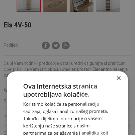
Ela 4V-50
Podijeli:
Da bi Vam hodnik i predsoblje ostali uredni osigurajte si praktičan
cipelar koji će Vam štiti obuću i štedjeti prostor. Elegantno rješenje
za privremeno odlaganje odjeće.
×
Ova internetska stranica
Šifra proizvoda:
S40022
upotrebljava kolačiće.
Stanje:
Dostupno
Koristimo kolačiće za personalizaciju
sadržaja, oglasa i analizu našeg prometa.
Ambyenta
Proizvođač:
Također dijelimo informacije o vašem
korištenju naše stranice s našim
partnerima za oglašavanje i analitiku koji
Cijena: