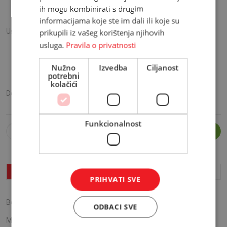
139,00 KM
ih mogu kombinirati s drugim
Mjesečna rata već od
11.58
KM
informacijama koje ste im dali ili koje su
Usluga montaže:
40,00
KM
prikupili iz vašeg korištenja njihovih
Želim montažu proizvoda
usluga.
Pravila o privatnosti
Ukoliko želite da profesionlanu uslugu montaže, označite checkbox
"Želim montažu proizvoda". Ako se osjećate dorasli izazovu
Nužno
Izvedba
Ciljanost
montiranja, poslužite se skicama koje dođu uz kupljenju robu i
potrebni
budite ‘sami svoj majstor’.
kolačići
Dostava:
Izračunaj cijenu dostave
Funkcionalnost
DODAJ U KORPU
O proizvodu
Detalji
Recenzije (
0
)
PRIHVATI SVE
Boja:
ODBACI SVE
Materijal:
Iveral