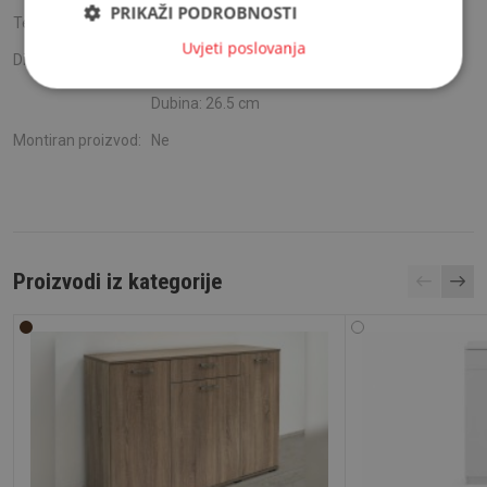
PRIKAŽI PODROBNOSTI
Težina:
31.5 kg
Uvjeti poslovanja
Dimenzije:
Visina:
148 cm
Širina:
50.5 cm
Dubina:
26.5 cm
Montiran proizvod:
Ne
Proizvodi iz kategorije