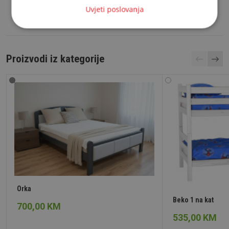
Uvjeti poslovanja
Proizvodi iz kategorije
Orka
Beko 1 na kat
700,00 KM
535,00 KM