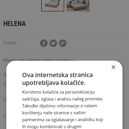
HELENA
Podijeli:
Madrac nije uključen u cijenu kreveta.
×
Ova internetska stranica
Šifra proizvoda:
S15150
upotrebljava kolačiće.
Stanje:
Dostupno
Koristimo kolačiće za personalizaciju
sadržaja, oglasa i analizu našeg prometa.
Ambyenta
Proizvođač:
Također dijelimo informacije o vašem
korištenju naše stranice s našim
Cijena:
419,00 KM
partnerima za oglašavanje i analitiku koji
Mjesečna rata već od
34.92
KM
ih mogu kombinirati s drugim