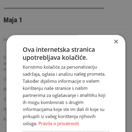
Maja 1
×
Podijeli:
Ova internetska stranica
upotrebljava kolačiće.
Dječja soba je najveselija soba u domu. Insipirirani dječjim
smijehom, igrom i odrastanjem Ambyenta kreira sobe za sretno
Koristimo kolačiće za personalizaciju
odrastanje.
sadržaja, oglasa i analizu našeg prometa.
Ormar
(š)80x(d)53 x(v)190cm
Također dijelimo informacije o vašem
korištenju naše stranice s našim
Krevet
(š)100x(d)203x(v)80cm
partnerima za oglašavanje i analitiku koji
Stol
(š)110x(d)50x(v)152cm
ih mogu kombinirati s drugim
informacijama koje ste im dali ili koje su
Noćnik
(š)40x(d)43 x(v)45cm
prikupili iz vašeg korištenja njihovih
Komoda
(š)80x(d)43 x(v)120cm
usluga.
Pravila o privatnosti