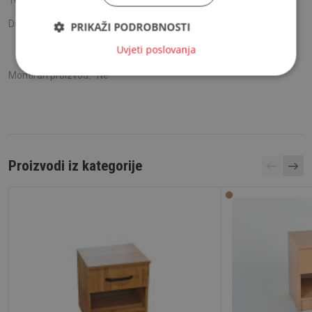
Težina:
15.5 kg
Dimenzije:
Visina:
40.6 cm
PRIKAŽI PODROBNOSTI
Širina:
41.6 cm
Uvjeti poslovanja
Dubina:
50 cm
Montiran proizvod:
Ne
Proizvodi iz kategorije