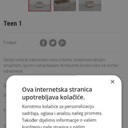
Teen 1
Podijeli:
Dječja soba je najveselija soba u domu. Insipirirani dječjim
smijehom, igrom i odrastanjem Ambyenta kreira sobe za sretno
odrastanje.
×
Šifra proizvoda:
S20125
Ova internetska stranica
upotrebljava kolačiće.
Stanje:
Dostupno
Koristimo kolačiće za personalizaciju
Ambyenta
Proizvođač:
sadržaja, oglasa i analizu našeg prometa.
Također dijelimo informacije o vašem
Cijena:
korištenju naše stranice s našim